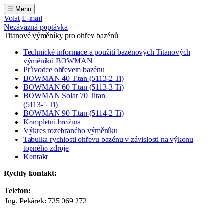
☰
Menu
Volat
E-mail
Nezávazná poptávka
Titanové výměníky pro ohřev bazénů
Technické informace a použití bazénových Titanových
výměníků BOWMAN
Průvodce ohřevem bazénu
BOWMAN 40 Titan (5113-2 Ti)
BOWMAN 60 Titan (5113-3 Ti)
BOWMAN Solar 70 Titan
(5113-5 Ti)
BOWMAN 90 Titan (5114-2 Ti)
Kompletní brožura
Výkres rozebraného výměníku
Tabulka rychlosti ohřevu bazénu v závislosti na výkonu
topného zdroje
Kontakt
Rychlý kontakt:
Telefon:
Ing. Pekárek:
725 069 272