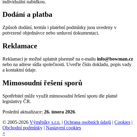
individuální nabídkou.
Dodání a platba
Způsob dodání, termín i platební podmínky jsou uvedeny v
potvrzené objednávce nebo smluvní dokumentaci.
Reklamace
Reklamaci je možné uplatnit písemně na e-mailu
info@bowman.cz
nebo na adrese sídla společnosti. Uveďte číslo dokladu, popis vady
a kontaktní údaje.
Mimosoudní řešení sporů
Spotřebitel může využít mimosoudní řešení sporu dle platné
legislativy ČR.
Poslední aktualizace:
26. února 2026
.
© 2005-2026
Výměníky s.r.o.
|
Ochrana osobních údajů
|
Cookies
|
Obchodní podmínky
|
Nastavení cookies
×