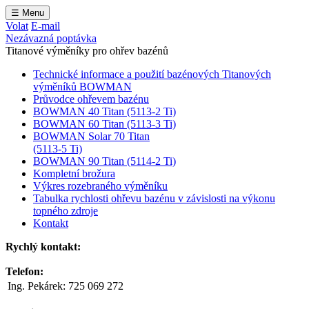
☰
Menu
Volat
E-mail
Nezávazná poptávka
Titanové výměníky pro ohřev bazénů
Technické informace a použití bazénových Titanových
výměníků BOWMAN
Průvodce ohřevem bazénu
BOWMAN 40 Titan (5113-2 Ti)
BOWMAN 60 Titan (5113-3 Ti)
BOWMAN Solar 70 Titan
(5113-5 Ti)
BOWMAN 90 Titan (5114-2 Ti)
Kompletní brožura
Výkres rozebraného výměníku
Tabulka rychlosti ohřevu bazénu v závislosti na výkonu
topného zdroje
Kontakt
Rychlý kontakt:
Telefon:
Ing. Pekárek:
725 069 272