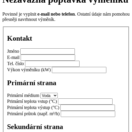
Povinné je vyplnit
e-mail nebo telefon
. Ostatní údaje nám pomohou
přesněji navrhnout výměník.
Kontakt
Jméno
E-mail
Tel. číslo
Výkon výměníku
(kW)
Primární strana
Primární médium
Primární teplota vstup
(°C)
Primární teplota výstup
(°C)
Primární průtok
(např. m³/h)
Sekundární strana