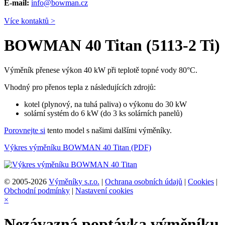
E-mail:
info@bowman.cz
Více kontaktů >
BOWMAN 40 Titan (5113-2 Ti)
Výměník přenese výkon 40 kW při teplotě topné vody 80°C.
Vhodný pro přenos tepla z následujících zdrojů:
kotel (plynový, na tuhá paliva) o výkonu do 30 kW
solární systém do 6 kW (do 3 ks solárních panelů)
Porovnejte si
tento model s našimi dalšími výměníky.
Výkres výměníku BOWMAN 40 Titan (PDF)
© 2005-2026
Výměníky s.r.o.
|
Ochrana osobních údajů
|
Cookies
|
Obchodní podmínky
|
Nastavení cookies
×
Nezávazná poptávka výměníku